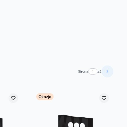
Strona
z 2
Następne 
Okazja