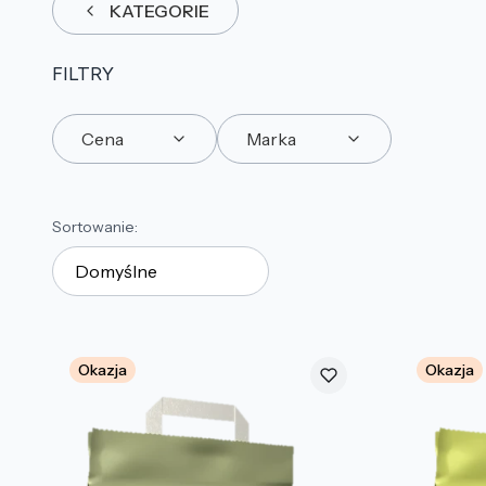
KATEGORIE
FILTRY
Cena
Marka
Koniec filtrów
Lista produktów
Sortowanie:
Domyślne
Okazja
Okazja