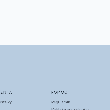
IENTA
POMOC
dostawy
Regulamin
Polityka prywatności