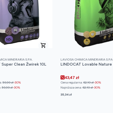
PRODUCENT
ICA MINERARIA S.P.A.
LAVIOSA CHIMICA MINERARIA S.P.A
Super Clean Żwirek 10L
LINDOCAT Lovable Nature 
omocyjna
Cena promocyjna
43,47 zł
a:
59,99 zł
-30%
Cena regularna:
62,10 zł
-30%
:
59,99 zł
-30%
Najniższa cena:
62,10 zł
-30%
Cena
35,34 zł