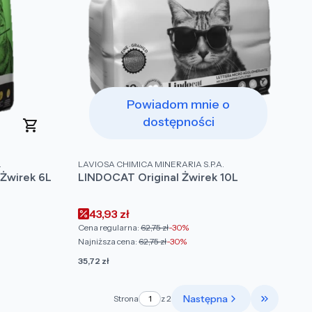
Powiadom mnie o
dostępności
PRODUCENT
.
LAVIOSA CHIMICA MINERARIA S.P.A.
Żwirek 6L
LINDOCAT Original Żwirek 10L
Cena promocyjna
43,93 zł
Cena regularna:
62,75 zł
-30%
Najniższa cena:
62,75 zł
-30%
Cena
35,72 zł
Następna
Strona
z 2
Przejdź do