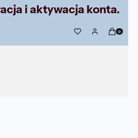
acja i aktywacja konta.
Produkty w k
Ulubione
Zaloguj się
Koszyk