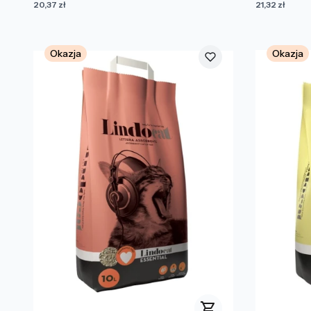
Cena
Cena
20,37 zł
21,32 zł
Okazja
Okazja