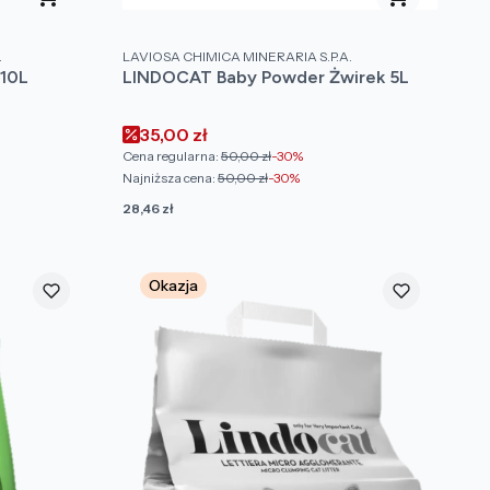
PRODUCENT
.
LAVIOSA CHIMICA MINERARIA S.P.A.
 10L
LINDOCAT Baby Powder Żwirek 5L
Cena promocyjna
35,00 zł
Cena regularna:
50,00 zł
-30%
Najniższa cena:
50,00 zł
-30%
Cena
28,46 zł
Okazja