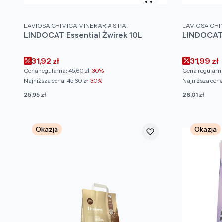
PRODUCENT
PRODUCENT
LAVIOSA CHIMICA MINERARIA S.P.A.
LAVIOSA CHIM
LINDOCAT Essential Żwirek 10L
LINDOCAT 
Cena promocyjna
Cena pr
31,92 zł
31,99 zł
Cena regularna:
45,60 zł
-30%
Cena regularn
Najniższa cena:
45,60 zł
-30%
Najniższa cena
Cena
Cena
25,95 zł
26,01 zł
Okazja
Okazja