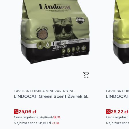
PRODUCENT
PRODUCENT
LAVIOSA CHIMICA MINERARIA S.P.A.
LAVIOSA CHIM
LINDOCAT Green Scent Żwirek 5L
LINDOCAT 
Cena promocyjna
Cena pr
25,06 zł
26,22 zł
Cena regularna:
35,80 zł
-30%
Cena regularn
Najniższa cena:
35,80 zł
-30%
Najniższa cena