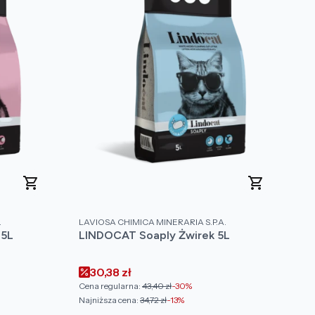
PRODUCENT
.
LAVIOSA CHIMICA MINERARIA S.P.A.
 5L
LINDOCAT Soaply Żwirek 5L
Cena promocyjna
30,38 zł
Cena regularna:
43,40 zł
-30%
Najniższa cena:
34,72 zł
-13%