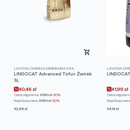
PRODUCENT
PRODUCENT
LAVIOSA CHIMICA MINERARIA S.P.A.
LAVIOSA CHIM
LINDOCAT Advanced Tofu+ Żwirek
LINDOCAT 
5L
Cena promocyjna
Cena pr
40,46 zł
41,99 zł
Cena regularna:
57,80 zł
-30%
Cena regularn
Najniższa cena:
57,80 zł
-30%
Najniższa cena
Cena
Cena
32,89 zł
34,14 zł