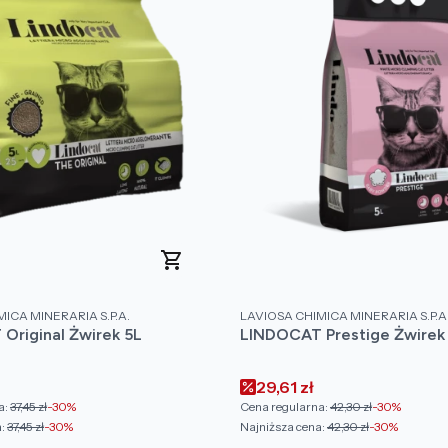
PRODUCENT
ICA MINERARIA S.P.A.
LAVIOSA CHIMICA MINERARIA S.P.A
Original Żwirek 5L
LINDOCAT Prestige Żwirek
omocyjna
Cena promocyjna
29,61 zł
a:
37,45 zł
-30%
Cena regularna:
42,30 zł
-30%
:
37,45 zł
-30%
Najniższa cena:
42,30 zł
-30%