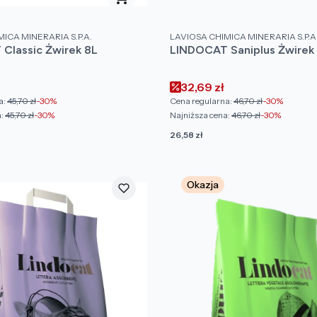
PRODUCENT
ICA MINERARIA S.P.A.
LAVIOSA CHIMICA MINERARIA S.P.A
Classic Żwirek 8L
LINDOCAT Saniplus Żwirek
omocyjna
Cena promocyjna
32,69 zł
a:
45,70 zł
-30%
Cena regularna:
46,70 zł
-30%
:
45,70 zł
-30%
Najniższa cena:
46,70 zł
-30%
Cena
26,58 zł
Okazja