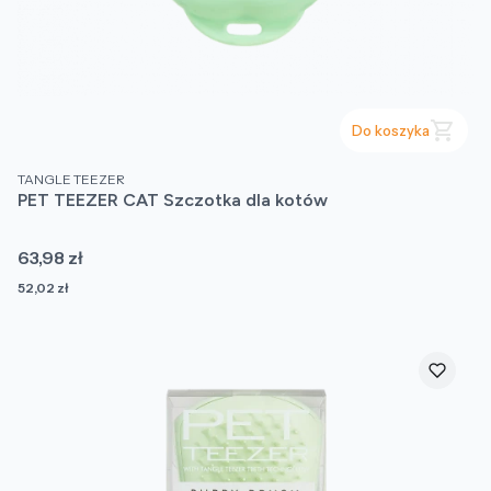
Do koszyka
PRODUCENT
TANGLE TEEZER
PET TEEZER CAT Szczotka dla kotów
Cena
63,98 zł
Cena
52,02 zł