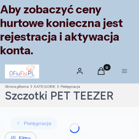
Aby zobaczyć ceny
hurtowe konieczna jest
rejestracja i aktywacja
konta.
Produkty w koszyk
Zaloguj się
Koszyk
Menu
Strona główna
KATEGORIE
Pielęgnacja
Szczotki PET TEEZER
Pielęgnacja
Filtry