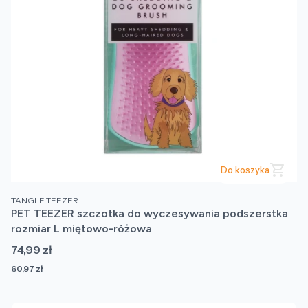
Do koszyka
PRODUCENT
TANGLE TEEZER
PET TEEZER szczotka do wyczesywania podszerstka
rozmiar L miętowo-różowa
Cena
74,99 zł
Cena
60,97 zł