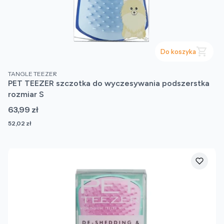
Do koszyka
PRODUCENT
TANGLE TEEZER
PET TEEZER szczotka do wyczesywania podszerstka
rozmiar S
Cena
63,99 zł
Cena
52,02 zł