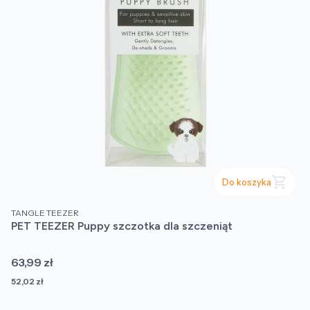
Do koszyka
PRODUCENT
TANGLE TEEZER
PET TEEZER Puppy szczotka dla szczeniąt
Cena
63,99 zł
Cena
52,02 zł