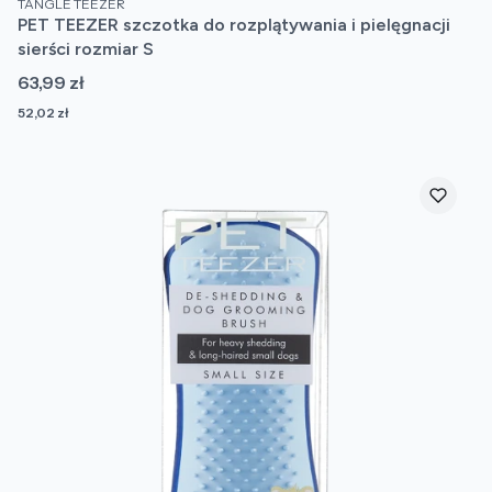
TANGLE TEEZER
PET TEEZER szczotka do rozplątywania i pielęgnacji
sierści rozmiar S
Cena
63,99 zł
Cena
52,02 zł