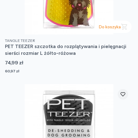
Do koszyka
PRODUCENT
TANGLE TEEZER
PET TEEZER szczotka do rozplątywania i pielęgnacji
sierści rozmiar L żółto-różowa
Cena
74,99 zł
Cena
60,97 zł