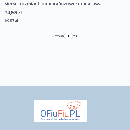
sierści rozmiar L pomarańczowo-granatowa
Cena
74,99 zł
Cena
60,97 zł
Strona
z 1