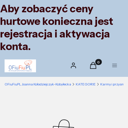
Aby zobaczyć ceny
hurtowe konieczna jest
rejestracja i aktywacja
konta.
Produkty w koszyk
Zaloguj się
Koszyk
Menu
OFiuFiuPL Joanna Kołodziejczyk-Kobyłecka
KATEGORIE
Karmy i przysmak