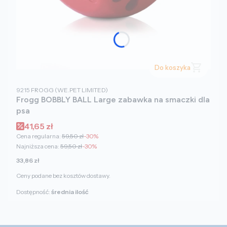
Do koszyka
PRODUCENT
9215
FROGG (WE.PET LIMITED)
Frogg BOBBLY BALL Large zabawka na smaczki dla
psa
Cena promocyjna
41,65 zł
Cena regularna:
59,50 zł
-30%
Najniższa cena:
59,50 zł
-30%
Cena
33,86 zł
Ceny podane bez kosztów dostawy.
Dostępność:
średnia ilość