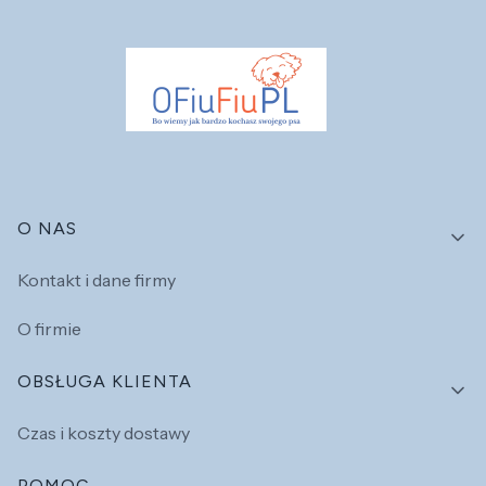
Linki w stopce
O NAS
Kontakt i dane firmy
O firmie
OBSŁUGA KLIENTA
Czas i koszty dostawy
POMOC