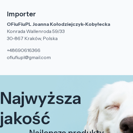
Importer
OFiuFiuPL Joanna Kołodziejczyk-Kobyłecka
Konrada Wallenroda 59/33
30-867 Kraków, Polska
+48690616366
ofiufiupl@gmail.com
Najwyższa
jakość