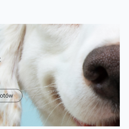
ć
kotów