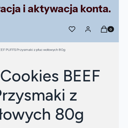
acja i aktywacja konta.
Produkty w k
Ulubione
Zaloguj się
Koszyk
EEF PUFFS Przysmaki z płuc wołowych 80g
 Cookies BEEF
rzysmaki z
łowych 80g