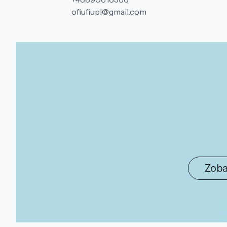
ofiufiupl@gmail.com
Zoba