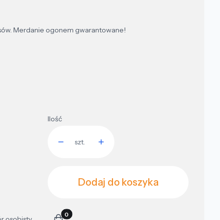
 psów. Merdanie ogonem gwarantowane!
Ilość
szt.
Dodaj do koszyka
Produkty w koszyku: 0. Zobacz szczegóły
r osobisty