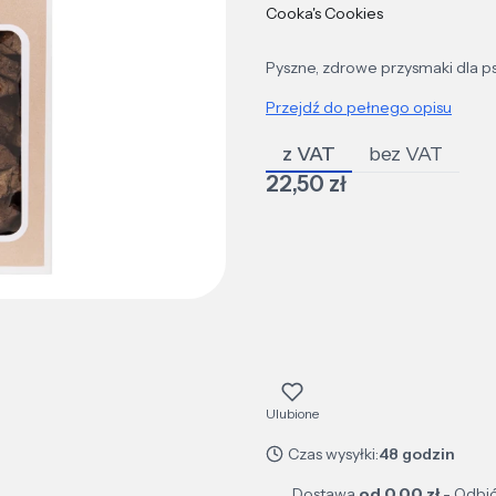
Cooka's Cookies
Pyszne, zdrowe przysmaki dla
Przejdź do pełnego opisu
z VAT
bez VAT
Cena
22,50 zł
Ulubione
Czas wysyłki:
48 godzin
Dostawa
od 0,00 zł
- Odbió