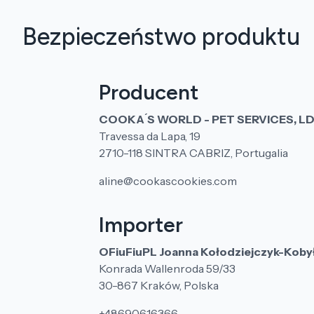
Bezpieczeństwo produktu
Producent
COOKA ́S WORLD - PET SERVICES, L
Travessa da Lapa, 19
2710-118 SINTRA CABRIZ, Portugalia
aline@cookascookies.com
Importer
OFiuFiuPL Joanna Kołodziejczyk-Koby
Konrada Wallenroda 59/33
30-867 Kraków, Polska
+48690616366