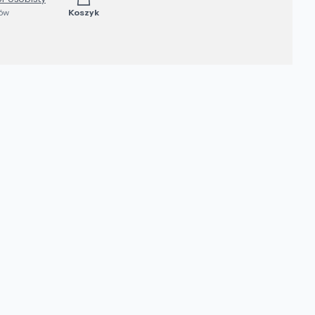
ków
Koszyk