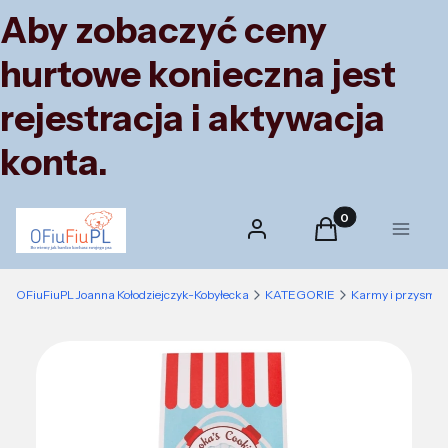
Aby zobaczyć ceny
hurtowe konieczna jest
rejestracja i aktywacja
konta.
Produkty w koszyk
Zaloguj się
Koszyk
Menu
OFiuFiuPL Joanna Kołodziejczyk-Kobyłecka
KATEGORIE
Karmy i przysmak