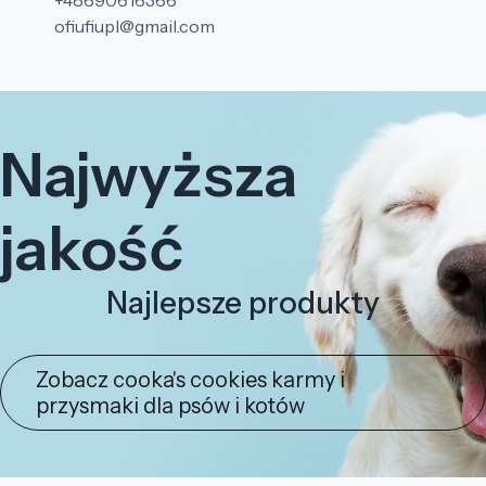
+48690616366
ofiufiupl@gmail.com
Najwyższa
jakość
Najlepsze produkty
Zobacz cooka's cookies karmy i
przysmaki dla psów i kotów