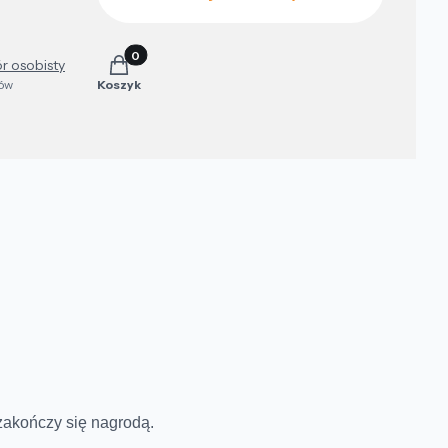
Produkty w koszyku: 0. Zobacz szczegóły
r osobisty
ków
Koszyk
zakończy się nagrodą.