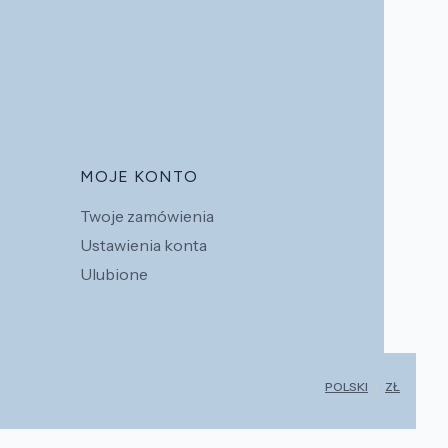
MOJE KONTO
Twoje zamówienia
Ustawienia konta
Ulubione
POLSKI
ZŁ