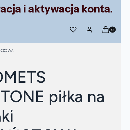
acja i aktywacja konta.
Produkty w k
Ulubione
Zaloguj się
Koszyk
AŃCZOWA
OMETS
ONE piłka na
ki