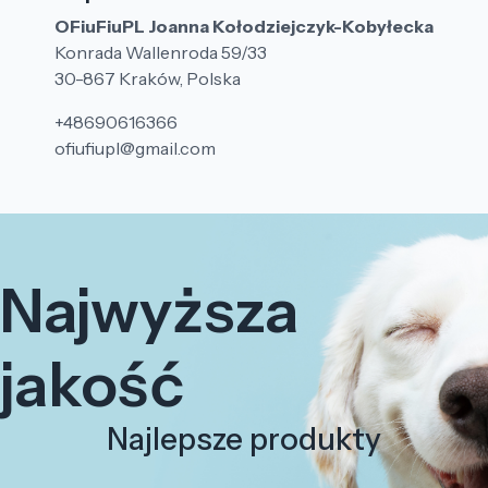
OFiuFiuPL Joanna Kołodziejczyk-Kobyłecka
Konrada Wallenroda 59/33
30-867 Kraków, Polska
+48690616366
ofiufiupl@gmail.com
Najwyższa
jakość
Najlepsze produkty