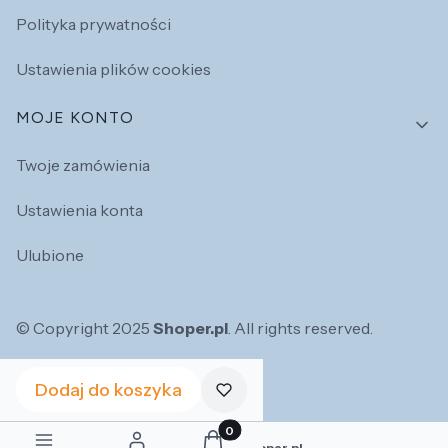
Polityka prywatności
Ustawienia plików cookies
MOJE KONTO
Twoje zamówienia
Ustawienia konta
Ulubione
© Copyright 2025
Shoper.pl
. All rights reserved.
POLSKI
ZŁ
Dodaj do koszyka
Produkty w koszyku: 0. Zobacz szc
Sklep internetowy
Shoper.pl