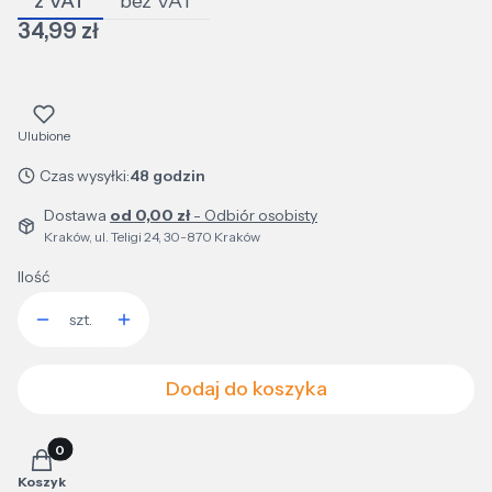
z VAT
bez VAT
Cena
34,99 zł
Ulubione
Czas wysyłki:
48 godzin
Dostawa
od 0,00 zł
- Odbiór osobisty
Kraków, ul. Teligi 24, 30-870 Kraków
Ilość
szt.
Dodaj do koszyka
Produkty w koszyku: 0. Zobacz szczegóły
Koszyk