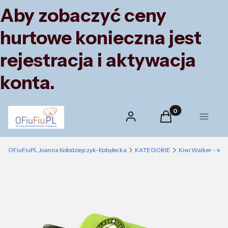
Aby zobaczyć ceny
hurtowe konieczna jest
rejestracja i aktywacja
konta.
Produkty w koszyk
Zaloguj się
Koszyk
Menu
OFiuFiuPL Joanna Kołodziejczyk-Kobyłecka
KATEGORIE
Kiwi Walker - wyj