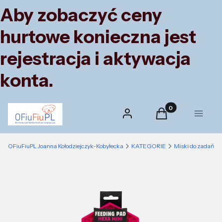
Aby zobaczyć ceny
hurtowe konieczna jest
rejestracja i aktywacja
konta.
Produkty w koszyk
Zaloguj się
Koszyk
Menu
OFiuFiuPL Joanna Kołodziejczyk-Kobyłecka
KATEGORIE
Miski do zadań sp