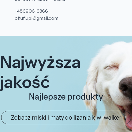
+48690616366
ofiufiupl@gmail.com
Najwyższa
jakość
Najlepsze produkty
Zobacz miski i maty do lizania kiwi walker