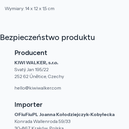
Wymiary: 14 x 12 x 1,5 cm
Bezpieczeństwo produktu
Producent
KIWI WALKER, s.r.o.
Svatý Jan 195/22
252 62 Únětice, Czechy
hello@kiwiwalker.com
Importer
OFiuFiuPL Joanna Kołodziejczyk-Kobyłecka
Konrada Wallenroda 59/33
30-867 Kraków, Polska