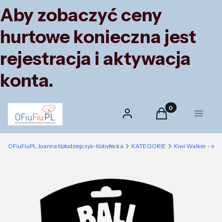
Aby zobaczyć ceny
hurtowe konieczna jest
rejestracja i aktywacja
konta.
Produkty w koszyk
Zaloguj się
Koszyk
Menu
OFiuFiuPL Joanna Kołodziejczyk-Kobyłecka
KATEGORIE
Kiwi Walker - wyj