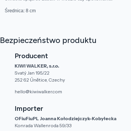
Średnica: 8 cm
Bezpieczeństwo produktu
Producent
KIWI WALKER, s.r.o.
Svatý Jan 195/22
252 62 Únětice, Czechy
hello@kiwiwalker.com
Importer
OFiuFiuPL Joanna Kołodziejczyk-Kobyłecka
Konrada Wallenroda 59/33