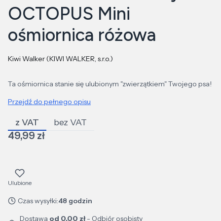
OCTOPUS Mini
ośmiornica różowa
Kiwi Walker (KIWI WALKER, s.r.o.)
Ta ośmiornica stanie się ulubionym "zwierzątkiem" Twojego psa!
Przejdź do pełnego opisu
z VAT
bez VAT
Cena
49,99 zł
Ulubione
Czas wysyłki:
48 godzin
Dostawa
od 0,00 zł
- Odbiór osobisty