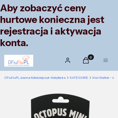
Aby zobaczyć ceny
hurtowe konieczna jest
rejestracja i aktywacja
konta.
Produkty w koszyk
Zaloguj się
Koszyk
Menu
OFiuFiuPL Joanna Kołodziejczyk-Kobyłecka
KATEGORIE
Kiwi Walker - wyj