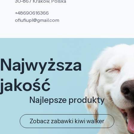
30-867 Kraków, Polska
+48690616366
ofiufiupl@gmail.com
Najwyższa
jakość
Najlepsze produkty
Zobacz zabawki kiwi walker