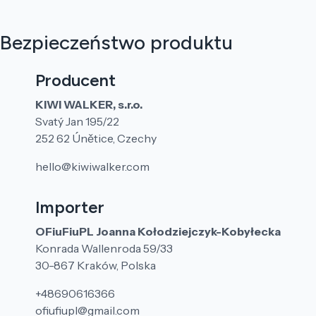
Bezpieczeństwo produktu
Producent
KIWI WALKER, s.r.o.
Svatý Jan 195/22
252 62 Únětice, Czechy
hello@kiwiwalker.com
Importer
OFiuFiuPL Joanna Kołodziejczyk-Kobyłecka
Konrada Wallenroda 59/33
30-867 Kraków, Polska
+48690616366
ofiufiupl@gmail.com