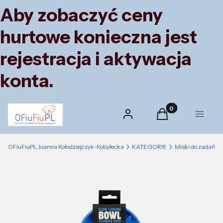
Aby zobaczyć ceny
hurtowe konieczna jest
rejestracja i aktywacja
konta.
Produkty w koszyk
Zaloguj się
Koszyk
Menu
OFiuFiuPL Joanna Kołodziejczyk-Kobyłecka
KATEGORIE
Miski do zadań sp