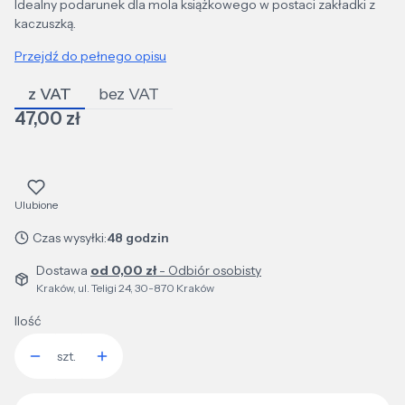
Idealny podarunek dla mola książkowego w postaci zakładki z
kaczuszką.
Przejdź do pełnego opisu
z VAT
bez VAT
Cena
47,00 zł
Ulubione
Czas wysyłki:
48 godzin
Dostawa
od 0,00 zł
- Odbiór osobisty
Kraków, ul. Teligi 24, 30-870 Kraków
Ilość
szt.