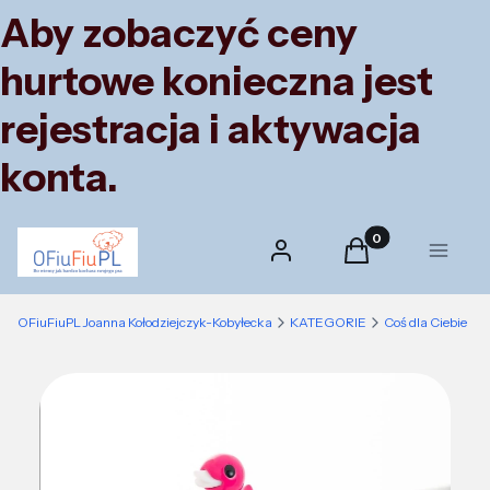
Aby zobaczyć ceny
hurtowe konieczna jest
rejestracja i aktywacja
konta.
Produkty w koszyk
Zaloguj się
Koszyk
Menu
OFiuFiuPL Joanna Kołodziejczyk-Kobyłecka
KATEGORIE
Coś dla Ciebie